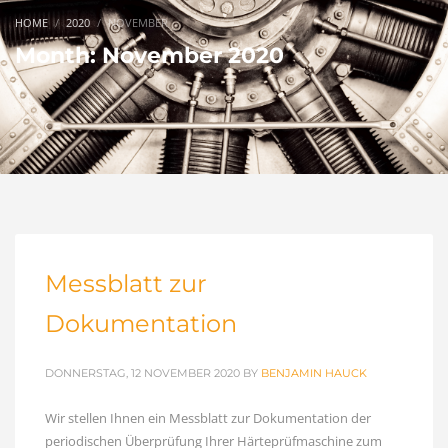
HOME
2020
NOVEMBER
Month: November 2020
Messblatt zur
Dokumentation
DONNERSTAG, 12 NOVEMBER 2020
BY
BENJAMIN HAUCK
Wir stellen Ihnen ein Messblatt zur Dokumentation der
periodischen Überprüfung Ihrer Härteprüfmaschine zum