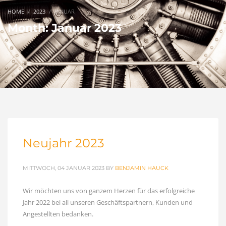
HOME
2023
JANUAR
Month: Januar 2023
Neujahr 2023
MITTWOCH, 04 JANUAR 2023
BY
BENJAMIN HAUCK
Wir möchten uns von ganzem Herzen für das erfolgreiche
Jahr 2022 bei all unseren Geschäftspartnern, Kunden und
Angestellten bedanken.