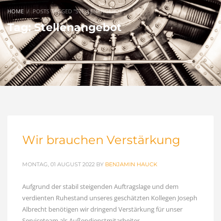
HOME
POSTS TAGGED "STELLENANGEBOT"
Tag: Stellenangebot
Wir brauchen Verstärkung
MONTAG, 01 AUGUST 2022
BY
BENJAMIN HAUCK
Aufgrund der stabil steigenden Auftragslage und dem
verdienten Ruhestand unseres geschätzten Kollegen Joseph
Albrecht benötigen wir dringend Verstärkung für unser
Serviceteam als Außendienstmitarbeiter.